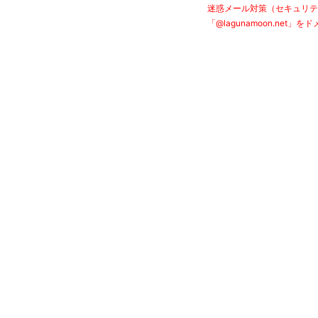
迷惑メール対策（セキュリテ
「@lagunamoon.n